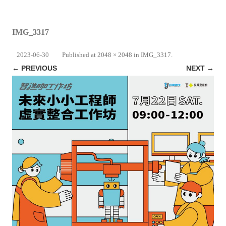
IMG_3317
2023-06-30
Published
at
2048 × 2048
in
IMG_3317
.
← PREVIOUS
NEXT →