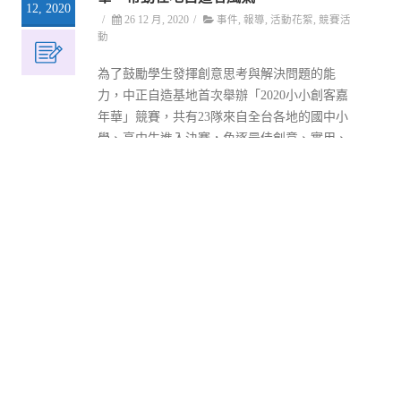
12, 2020
/
26 12 月, 2020
/
事件
,
報導
,
活動花絮
,
競賽活
動
為了鼓勵學生發揮創意思考與解決問題的能
力，中正自造基地首次舉辦「2020小小創客嘉
年華」競賽，共有23隊來自全台各地的國中小
學、高中生進入決賽，角逐最佳創意、實用、
環保、教育、造型等5個獎項。
該競賽不限制參賽學生使用何種工具或方式，
給予學生最大的自由發揮空間，更鼓勵學生構
思與生活用品結合的實用作品，或使用寶特
瓶、紙盒紙箱等環保材料創作。
Post
←
OLDER POSTS