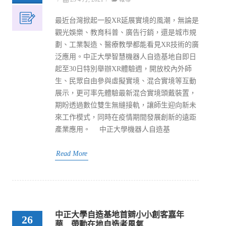
最近台灣掀起一股XR延展實境的風潮，無論是
觀光娛樂、教育科普、廣告行銷，還是城市規
劃、工業製造、醫療教學都能看見XR技術的廣
泛應用。中正大學智慧機器人自造基地自即日
起至30日特別舉辦XR體驗週，開放校內外師
生、民眾自由參與虛擬實境、混合實境等互動
展示，更可率先體驗最新混合實境頭戴裝置，
期盼透過數位雙生無縫接軌，讓師生迎向新未
來工作模式，同時在疫情期間發展創新的遠距
產業應用。 中正大學機器人自造基
Read More
中正大學自造基地首辧小小創客嘉年
26
華 帶動在地自造者風氣