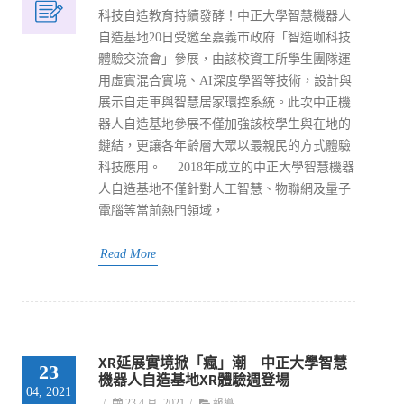
科技自造教育持續發酵！中正大學智慧機器人
自造基地20日受邀至嘉義市政府「智造咖科技
體驗交流會」參展，由該校資工所學生團隊運
用虛實混合實境、AI深度學習等技術，設計與
展示自走車與智慧居家環控系統。此次中正機
器人自造基地參展不僅加強該校學生與在地的
鏈結，更讓各年齡層大眾以最親民的方式體驗
科技應用。 2018年成立的中正大學智慧機器
人自造基地不僅針對人工智慧、物聯網及量子
電腦等當前熱門領域，
Read More
XR延展實境掀「瘋」潮 中正大學智慧
23
機器人自造基地XR體驗週登場
04, 2021
/
23 4 月, 2021
/
報導