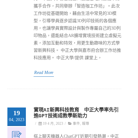
攜手合作，共同舉辦「智造咖工作坊」。此次
工作坊從基礎開始，藉由生活中常見的3D模
型，引導學員逐步認識3D列印技術的各個應
用，也讓學員實際設計與製作專屬自己的3D列
印物品，還能結合AR擴增實境技術建立虛擬元
素，添加互動和特效，用更生動趣味的方式學
習新興科技。 中正大學與嘉市府合辦工作坊推
科技應用。 中正大學/提供 課堂上，
Read More
實現AI新興科技教育 中正大學率先引
19
進GPT技術成教學新助力
04, 2023
/
19 4 月, 2023
/
事件
,
報導
搭上聊天機器人ChatGPT近期引發熱潮，中正