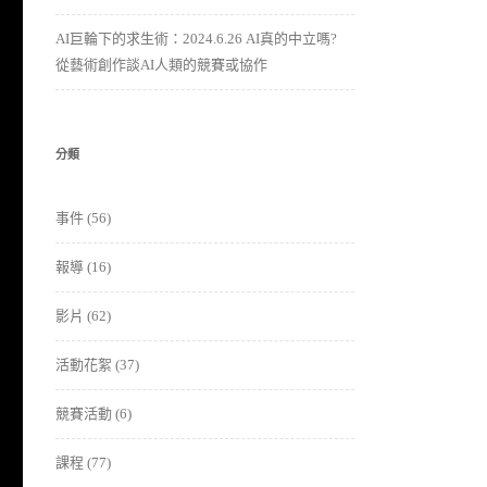
AI巨輪下的求生術：2024.6.26 AI真的中立嗎?
從藝術創作談AI人類的競賽或協作
分類
事件
(56)
報導
(16)
影片
(62)
活動花絮
(37)
競賽活動
(6)
課程
(77)