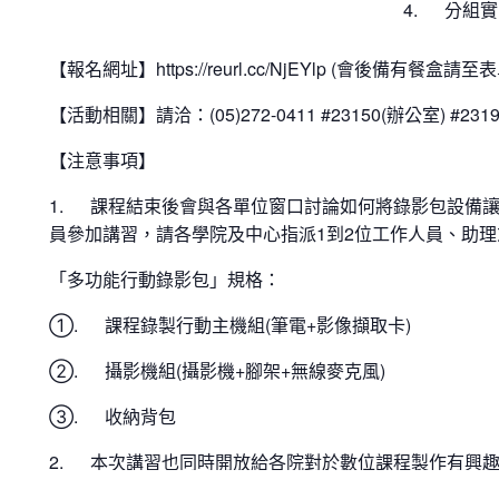
4. 分組
【報名網址】https://reurl.cc/NjEYlp (會後備有餐盒請至
【活動相關】請洽：(05)272-0411 #23150(辦公室) #231
【注意事項】
1. 課程結束後會與各單位窗口討論如何將錄影包設備讓
員參加講習，請各學院及中心指派1到2位工作人員、助
「多功能行動錄影包」規格：
①. 課程錄製行動主機組(筆電+影像擷取卡)
②. 攝影機組(攝影機+腳架+無線麥克風)
③. 收納背包
2. 本次講習也同時開放給各院對於數位課程製作有興