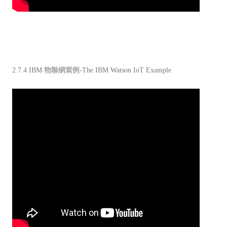
2.7.4 IBM 物聯網案例-The IBM Watson IoT Example