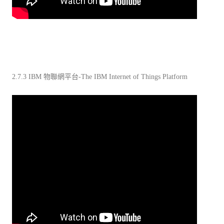
2.7.3 IBM 物聯網平台-The IBM Internet of Things Platform