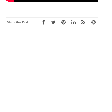
Share this Post
Post
←
CHAPTER 6 GOOGLE的物聯
CHAPTER 8 物聯網的應用系統設
navigation
網解決方案
計：前端的感應設備
→
最新消息
2026.5.22【ezMOOCs應用篇】
2026.4.17【AI×MOOCs】