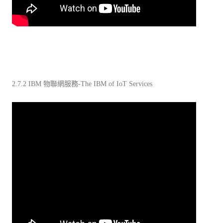
2.7.2 IBM 物聯網服務-The IBM of IoT Services