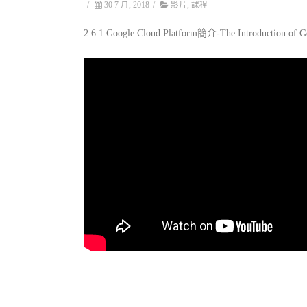
/
30 7 月, 2018
/
影片
,
課程
2.6.1 Google Cloud Platform簡介-The Introduction of G