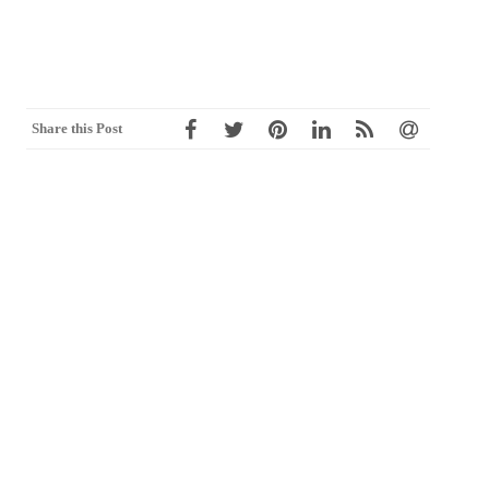
Share this Post
Post
←
CHAPTER 4 矩陣計算
CHAPTER 6 優化學習
→
navigation
最新消息
2026.5.22【ezMOOCs應用篇】
2026.4.17【AI×MOOCs】