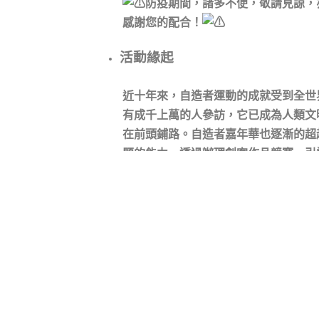
防疫期間，諸多不便，敬請見諒，
感謝您的配合！
活動緣起
近十年來，自造者運動的成就受到全世
有成千上萬的人參訪，它已成為人類文
在前頭鋪路。自造者嘉年華也逐漸的超
題的能力，透過辦理創客作品競賽，引
活中遇到之各種問題，進而創作出具有
活動對象
高中職、國中、國小學生
辦理單位