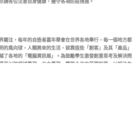
亦請各位注意自身健康，遵守各項防疫措施。
界關注，每年的自造者嘉年華會在世界各地舉行，每一個地方都
明的風向球，人類將來的生活，就靠這些「創客」及其「產品」
越了各地的「電腦資訊展」。為鼓勵學生激發創意思考及解決問
導其以跨領域學習、自主學習、團隊合作來落實創意，以解決生
價值的作品。