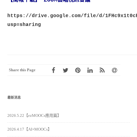
【簡報下載】 ZOOM雲端視訊會議
https://drive.google.com/file/d/1FHc9x1t0c
usp=sharing
Share this Page
最新消息
2026.5.22【ezMOOCs應用篇】
2026.4.17【AI×MOOCs】