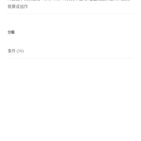
競賽或協作
分類
事件
(56)
報導
(16)
影片
(62)
活動花絮
(37)
競賽活動
(6)
課程
(77)
講座、論壇
(25)