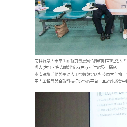
南科智慧大未來金融新前景嘉賓合照鎮明常教授(左3)、
辦人(右1)、許志誠創辦人(右2)。 洪紹晏／攝影
本次論壇活動著墨於人工智慧與金融科技兩大主軸，特邀國
用人工智慧與金融科技打造電商平台，並於座談會中