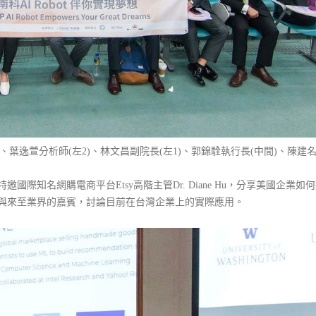
葉逸萱分析師(左2)、林文昌副院長(左1)、郭錦駩執行長(中間)、陳建
際知名網購電商平台Etsy高階主管Dr. Diane Hu，分享美國企業如
與來至業界的嘉賓，討論目前在台灣企業上的實際應用。