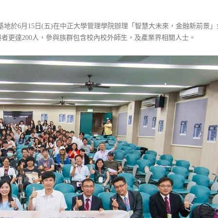
造基地於6月15日(五)在中正大學管理學院辦理「智慧大未來，金融新前景」
與者更達200人，參與族群包含校內校外師生，及產業界相關人士。