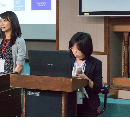
右)。 洪紹晏／攝影