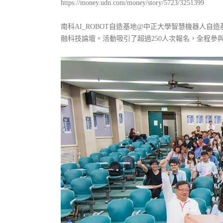
https://money.udn.com/money/story/5723/3251399
南科AI_ROBOT自造基地@中正大學智慧機器人自
融科技論壇。活動吸引了超過250人次報名，全程參