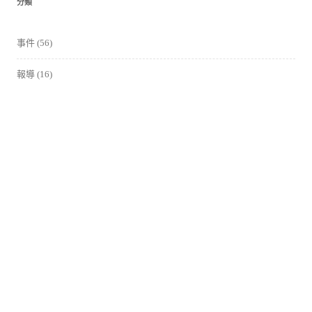
分類
事件
(56)
報導
(16)
影片
(62)
活動花絮
(37)
競賽活動
(6)
課程
(77)
講座、論壇
(25)