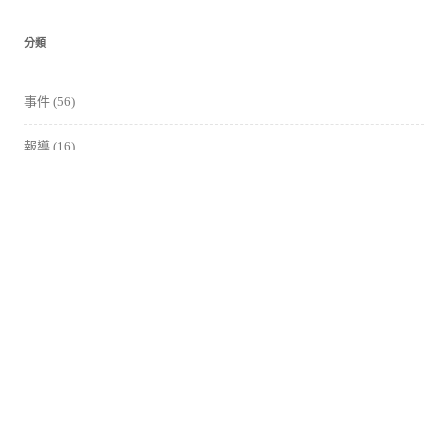
分類
事件
(56)
報導
(16)
影片
(62)
活動花絮
(37)
競賽活動
(6)
課程
(77)
講座、論壇
(25)