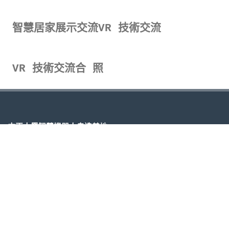
智慧居家展示交流
VR 技術交流
VR 技術交流
合 照
中正大學智慧機器人自造基地
621 嘉義縣民雄鄉大學路168號
電話 05-2720411 #23199 #23150
搜尋