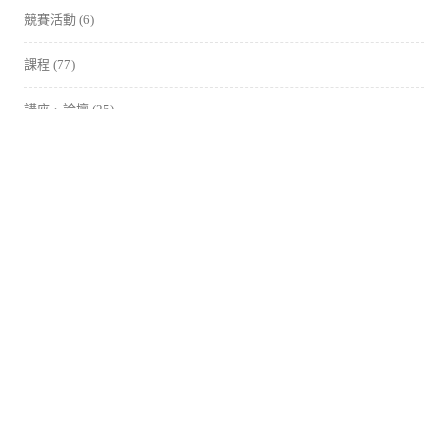
競賽活動
(6)
課程
(77)
講座、論壇
(25)
中正大學智慧機器人自造基地
621 嘉義縣民雄鄉大學路168號
電話 05-2720411 #23199 #23150
搜尋