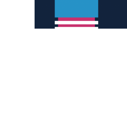
中正大學智慧機器人自造基地
621 嘉義縣民雄鄉大學路168號
電話 05-2720411 #23199 #23150