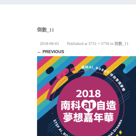
倒數_11
2018-06-01
Published
at
3751 × 3750
in
倒數_11
.
← PREVIOUS