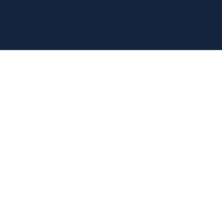
搜尋
Search
for: