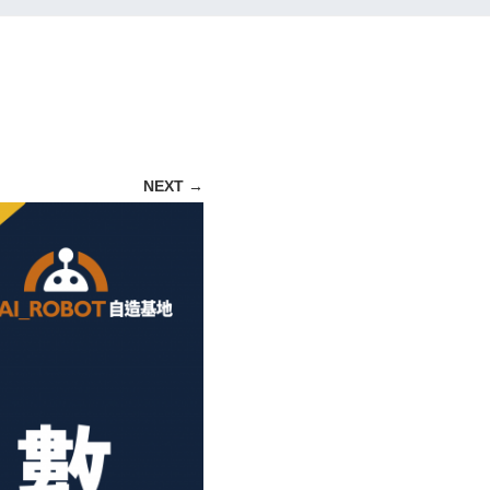
NEXT →