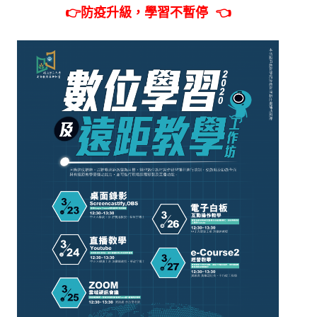
👉防疫升級，學習不暫停 👈