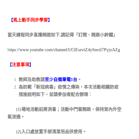
【
馬上動手同步學習
】
當天課程同步直播頻道如下,請記得「訂閱、開啟小鈴鐺」
h
ttps://www.youtube.com/channel/UClEszviZ4ySnrzI7PyjxAZg
【
注意事項
】
教師及助教請
至少自備筆電1台
。
為防範「新冠病毒」疫情之傳染，本次活動相關防疫
措施說明如下，並請參加者配合辦理：
(1)場地活動前將消毒；活動中門窗開啟，保持室內外空
氣流通。
(2)入口處放置手部清潔用品供使用。