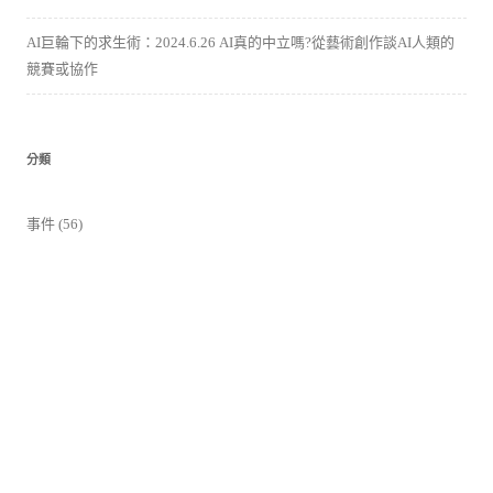
AI巨輪下的求生術：2024.6.26 AI真的中立嗎?從藝術創作談AI人類的
競賽或協作
分類
事件
(56)
報導
(16)
影片
(62)
活動花絮
(37)
競賽活動
(6)
課程
(77)